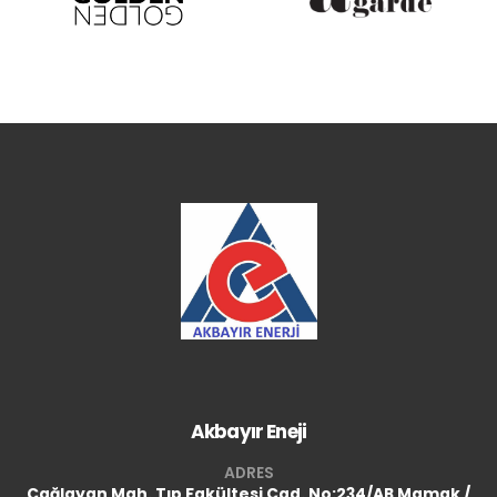
Akbayır Eneji
ADRES
Çağlayan Mah. Tıp Fakültesi Cad.
No:234/AB Mamak /