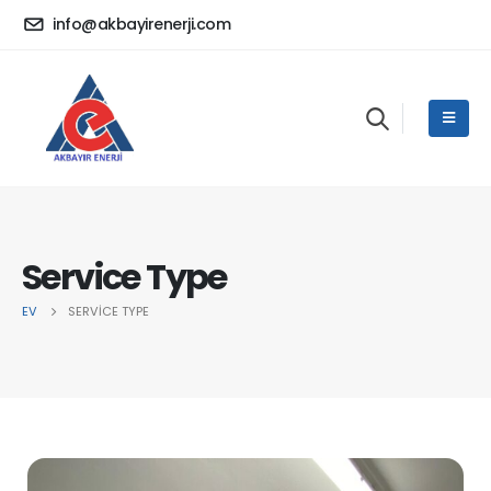
info@akbayirenerji.com
Service Type
EV
SERVICE TYPE